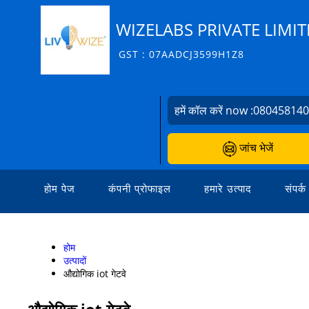
WIZELABS PRIVATE LIMI
GST : 07AADCJ3599H1Z8
हमें कॉल करें now :
08045814
जांच भेजें
होम पेज
कंपनी प्रोफाइल
हमारे उत्पाद
संपर्क
होम
उत्पादों
औद्योगिक iot गेटवे
औद्योगिक iot गेटवे