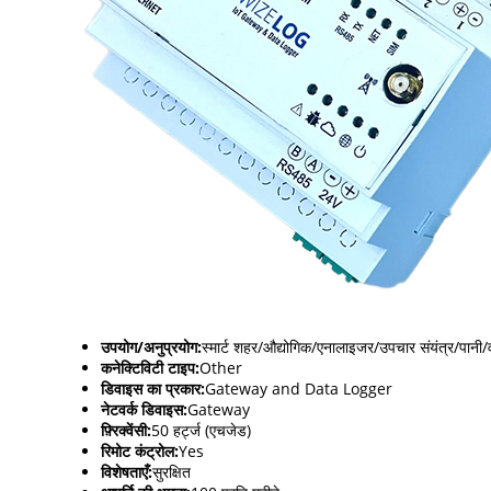
उपयोग/अनुप्रयोग:
स्मार्ट शहर/औद्योगिक/एनालाइजर/उपचार संयंत्र/पानी/
कनेक्टिविटी टाइप:
Other
डिवाइस का प्रकार:
Gateway and Data Logger
नेटवर्क डिवाइस:
Gateway
फ़्रिक्वेंसी:
50 हर्ट्ज (एचजेड)
रिमोट कंट्रोल:
Yes
विशेषताएँ:
सुरक्षित