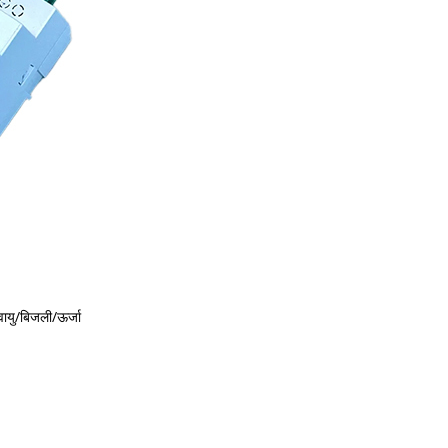
वायु/बिजली/ऊर्जा